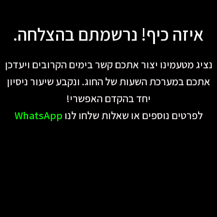
שִׂים
לֵב:
איזה כיף! נרשמתם בהצלחה.
בְּאֲתָר
זֶה
מֻפְעֶלֶת
נציג מטעמינו יצור אתכם קשר בימים הקרובים ויעדכן
מַעֲרֶכֶת
נָגִישׁ
אתכם במערכת השעות של החוג. ונקבע שיעור ניסיון
בִּקְלִיק
יחד בהקדם האפשרי!
הַמְּסַיַּעַת
לפרטים נוספים או שאלות שלחו לנו
WhatsApp
לִנְגִישׁוּת
הָאֲתָר.